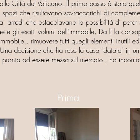
la Città del Vaticano. Il primo passo è stato quell
gli spazi che risultavano sovraccarichi di comple
uta, arredi che ostacolavano la possibilità di poter
ne e gli esatti volumi dell'immobile. Da lì la cons
'immobile , rimuovere tutti quegli elementi inutili 
 . Una decisione che ha reso la casa "datata" in u
 pronta ad essere messa sul mercato , ha incontra
Prima