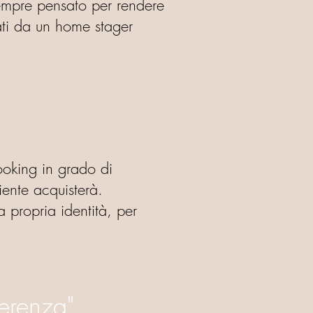
sempre pensato per rendere
sati da un home stager
ooking in grado di
liente acquisterà.
propria identità, per
ferenza"