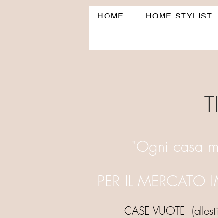
HOME
HOME STYLIST
T
"Ogni casa mer
PER IL MERCATO 
CASE VUOTE (allestime