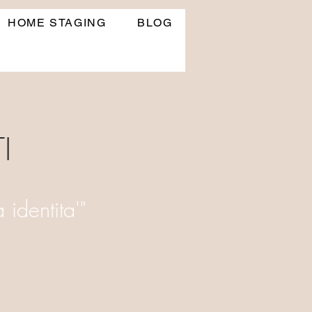
HOME STAGING
BLOG
I
 identita'"