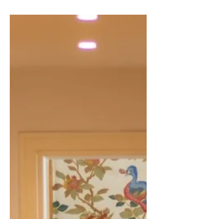
ci fa innamorare ogni volta che
varchiamo la soglia? Me lo chiedo ogni
volta che preparo un...